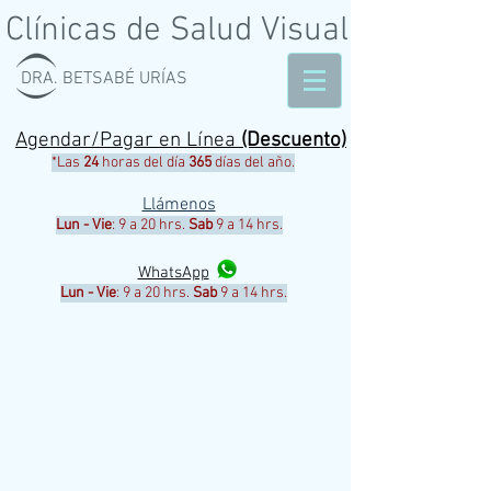
Clínicas de Salud Visual
DRA. BETSABÉ URÍAS
Agendar/Pagar en Línea
(Descuento)
*Las
24
horas del día
365
días del año.
Llámenos
Lun - Vie
: 9 a 20 hrs.
Sab
9 a 14 hrs.
WhatsApp
Lun - Vie
: 9 a 20 hrs.
Sab
9 a 14 hrs.