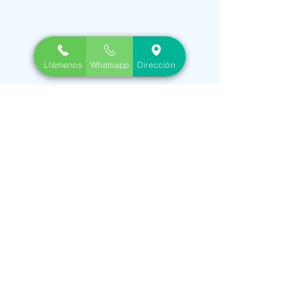
Llámenos
Whatsapp
Dirección
Paso
3
(Llegue fácilmente).
*Solo con cita
Llévame
(click aquí)