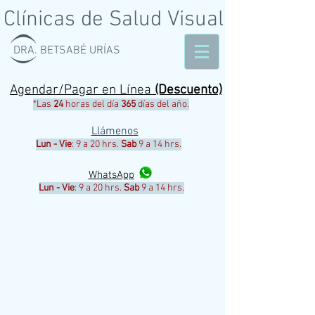
Clínicas de Salud Visual
DRA. BETSABÉ URÍAS
Agendar/Pagar en Línea
(Descuento)
*Las
24
horas del día
365
días del año.
Llámenos
Lun - Vie
: 9 a 20 hrs.
Sab
9 a 14 hrs.
WhatsApp
Lun - Vie
: 9 a 20 hrs.
Sab
9 a 14 hrs.