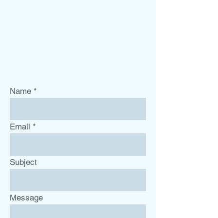
Name
Email
Subject
Message