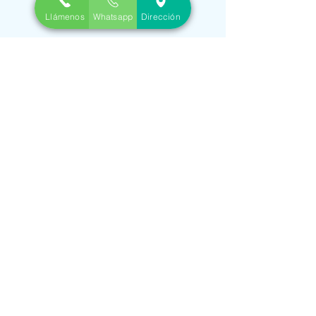
Llámenos
Whatsapp
Dirección
Paso
3
(Llegue fácilmente).
*Solo con cita
Llévame
(click aquí)